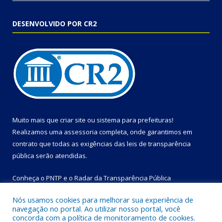
DESENVOLVIDO POR CR2
Muito mais que
criar site
ou
sistema para prefeituras
!
Realizamos uma
assessoria
completa, onde garantimos em
contrato que todas as exigências das
leis de transparência
pública
serão atendidas.
Conheça o
PNTP
e o
Radar da Transparência Pública
Nós usamos cookies para melhorar sua experiência de
navegação no portal. Ao utilizar nosso portal, você
concorda com a política de monitoramento de cookies.