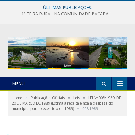
ÚLTIMAS PUBLICAÇÕES:
1ª FEIRA RURAL NA COMUNIDADE BACABAL
MENU
»
»
»
Home
Publicações Oficiais
Leis
LEI Nº 008/1989, DE
20 DE MARÇO DE 1989 (Estima a receita e fixa a despesa do
»
município, para o exercício de 1989)
008,1989