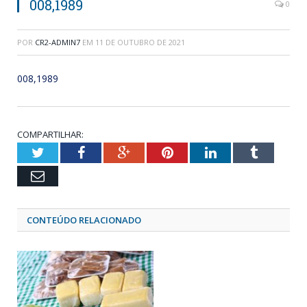
008,1989
0
POR
CR2-ADMIN7
EM
11 DE OUTUBRO DE 2021
008,1989
COMPARTILHAR:
Twitter
Facebook
Google+
Pinterest
LinkedIn
Tumblr
Email
CONTEÚDO RELACIONADO