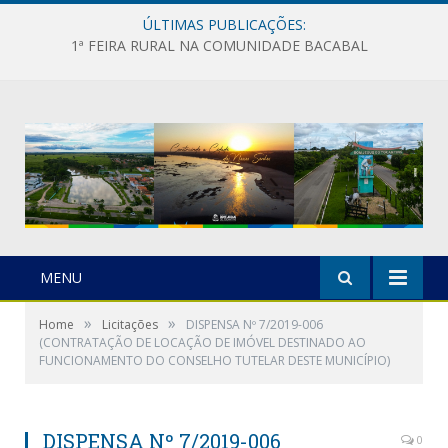
ÚLTIMAS PUBLICAÇÕES:
1ª FEIRA RURAL NA COMUNIDADE BACABAL
MENU
»
»
Home
Licitações
DISPENSA Nº 7/2019-006
(CONTRATAÇÃO DE LOCAÇÃO DE IMÓVEL DESTINADO AO
FUNCIONAMENTO DO CONSELHO TUTELAR DESTE MUNICÍPIO)
DISPENSA Nº 7/2019-006
0