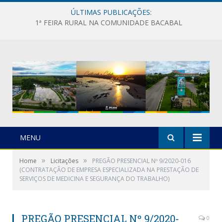
ÚLTIMAS PUBLICAÇÕES:
1ª FEIRA RURAL NA COMUNIDADE BACABAL
MENU
»
»
Home
Licitações
PREGÃO PRESENCIAL Nº 9/2020-016
(CONTRATAÇÃO DE EMPRESA ESPECIALIZADA NA PRESTAÇÃO DE
SERVIÇOS DE MEDICINA E SEGURANÇA DO TRABALHO)
PREGÃO PRESENCIAL Nº 9/2020-
0