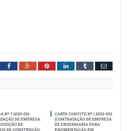
tter
Facebook
Google+
Pinterest
LinkedIn
Tumblr
Email
A Nº 7.2023-016
CARTA CONVITE Nº 1.2023-002
ATAÇÃO DE EMPRESA
(CONTRATAÇÃO DE EMPRESA
UISIÇÃO DE
DE ENGENHARIA PARA
IS DE CONSTRUÇÃO,
PAVIMENTAÇÃO EM