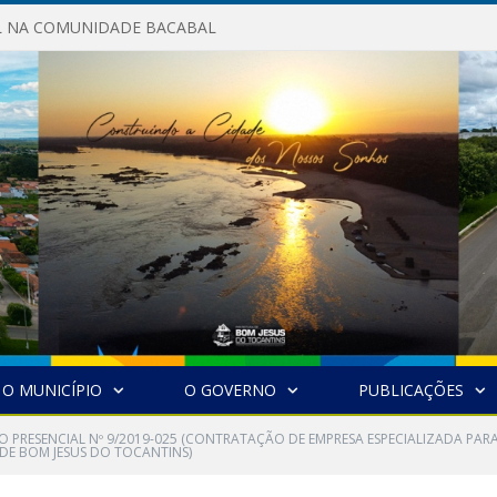
AL NA COMUNIDADE BACABAL
O MUNICÍPIO
O GOVERNO
PUBLICAÇÕES
O PRESENCIAL Nº 9/2019-025 (CONTRATAÇÃO DE EMPRESA ESPECIALIZADA PAR
DE BOM JESUS DO TOCANTINS)