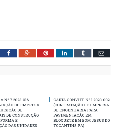
tter
Facebook
Google+
Pinterest
LinkedIn
Tumblr
Email
A Nº 7.2023-016
CARTA CONVITE Nº 1.2023-002
ATAÇÃO DE EMPRESA
(CONTRATAÇÃO DE EMPRESA
UISIÇÃO DE
DE ENGENHARIA PARA
IS DE CONSTRUÇÃO,
PAVIMENTAÇÃO EM
EFORMA E
BLOQUETE EM BOM JESUS DO
ÇÃO DAS UNIDADES
TOCANTINS-PA)