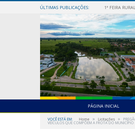
ÚLTIMAS PUBLICAÇÕES:
1ª FEIRA RUR
PÁGINA INICIAL
»
»
VOCÊ ESTÁ EM:
Home
Licitações
PREGÃ
VEÍCULOS QUE COMPÕEM A FROTA DO MUNICÍPIO 