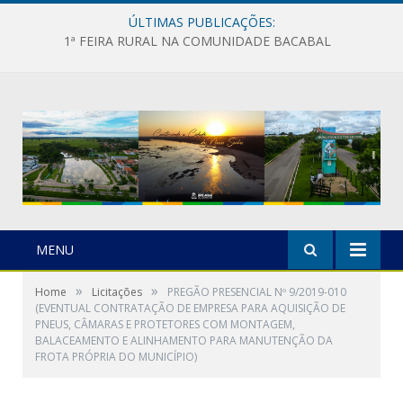
ÚLTIMAS PUBLICAÇÕES:
1ª FEIRA RURAL NA COMUNIDADE BACABAL
MENU
»
»
Home
Licitações
PREGÃO PRESENCIAL Nº 9/2019-010
(EVENTUAL CONTRATAÇÃO DE EMPRESA PARA AQUISIÇÃO DE
PNEUS, CÂMARAS E PROTETORES COM MONTAGEM,
BALACEAMENTO E ALINHAMENTO PARA MANUTENÇÃO DA
FROTA PRÓPRIA DO MUNICÍPIO)