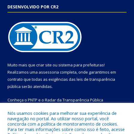
DESENVOLVIDO POR CR2
Muito mais que
criar site
ou
sistema para prefeituras
!
Realizamos uma
assessoria
completa, onde garantimos em
contrato que todas as exigências das
leis de transparência
pública
serão atendidas.
Conheça o
PNTP
e o
Radar da Transparência Pública
Nós usamos cookies para melhorar sua experiência de
navegação no portal. Ao utilizar nosso portal, você
concorda com a política de monitoramento de cookies.
Para ter mais informações sobre como isso é feito, acesse
Todos os direitos reservados a Prefeitura Municipal de Bom