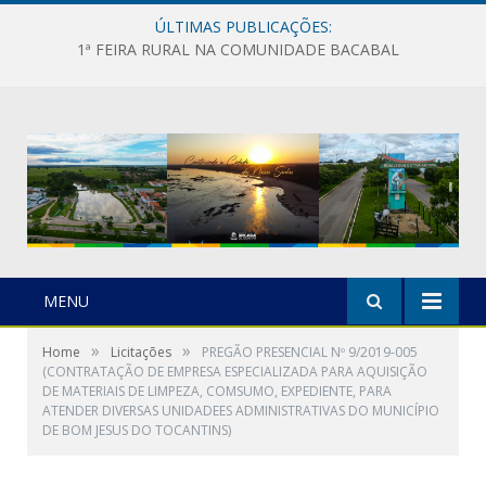
ÚLTIMAS PUBLICAÇÕES:
1ª FEIRA RURAL NA COMUNIDADE BACABAL
MENU
»
»
Home
Licitações
PREGÃO PRESENCIAL Nº 9/2019-005
(CONTRATAÇÃO DE EMPRESA ESPECIALIZADA PARA AQUISIÇÃO
DE MATERIAIS DE LIMPEZA, COMSUMO, EXPEDIENTE, PARA
ATENDER DIVERSAS UNIDADEES ADMINISTRATIVAS DO MUNICÍPIO
DE BOM JESUS DO TOCANTINS)