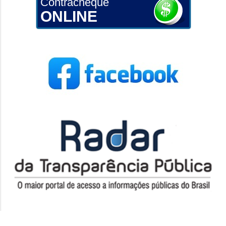
Contracheque
ONLINE