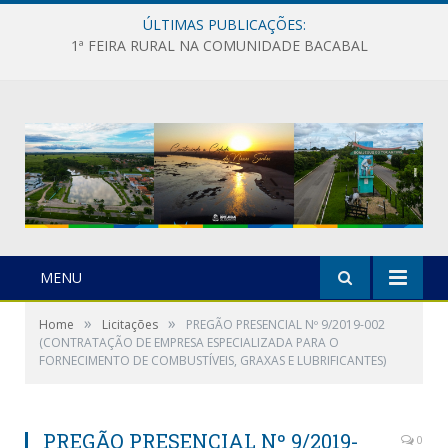
ÚLTIMAS PUBLICAÇÕES:
1ª FEIRA RURAL NA COMUNIDADE BACABAL
MENU
»
»
Home
Licitações
PREGÃO PRESENCIAL Nº 9/2019-002
(CONTRATAÇÃO DE EMPRESA ESPECIALIZADA PARA O
FORNECIMENTO DE COMBUSTÍVEIS, GRAXAS E LUBRIFICANTES)
PREGÃO PRESENCIAL Nº 9/2019-
0