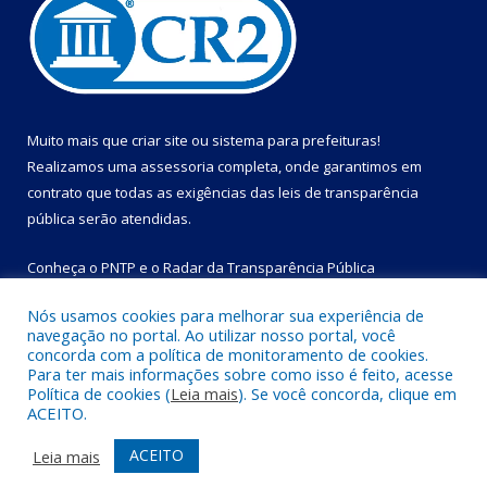
Muito mais que
criar site
ou
sistema para prefeituras
!
Realizamos uma
assessoria
completa, onde garantimos em
contrato que todas as exigências das
leis de transparência
pública
serão atendidas.
Conheça o
PNTP
e o
Radar da Transparência Pública
Nós usamos cookies para melhorar sua experiência de
navegação no portal. Ao utilizar nosso portal, você
concorda com a política de monitoramento de cookies.
Para ter mais informações sobre como isso é feito, acesse
Todos os direitos reservados a Prefeitura Municipal de Bom
Política de cookies (
Leia mais
). Se você concorda, clique em
Jesus do Tocantins.
ACEITO.
Mapa do Site
Acessar Área Administrativa
ACEITO
Leia mais
Acessar Webmail