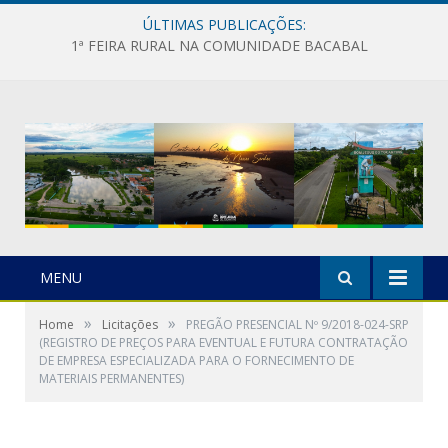
ÚLTIMAS PUBLICAÇÕES:
1ª FEIRA RURAL NA COMUNIDADE BACABAL
MENU
»
»
Home
Licitações
PREGÃO PRESENCIAL Nº 9/2018-024-SRP
(REGISTRO DE PREÇOS PARA EVENTUAL E FUTURA CONTRATAÇÃO
DE EMPRESA ESPECIALIZADA PARA O FORNECIMENTO DE
MATERIAIS PERMANENTES)