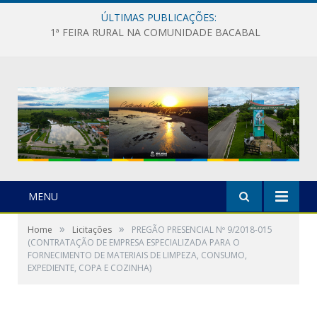
ÚLTIMAS PUBLICAÇÕES:
1ª FEIRA RURAL NA COMUNIDADE BACABAL
MENU
»
»
Home
Licitações
PREGÃO PRESENCIAL Nº 9/2018-015
(CONTRATAÇÃO DE EMPRESA ESPECIALIZADA PARA O
FORNECIMENTO DE MATERIAIS DE LIMPEZA, CONSUMO,
EXPEDIENTE, COPA E COZINHA)