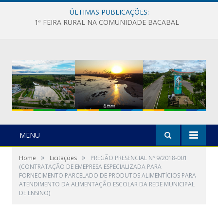
ÚLTIMAS PUBLICAÇÕES:
1ª FEIRA RURAL NA COMUNIDADE BACABAL
MENU
»
»
Home
Licitações
PREGÃO PRESENCIAL Nº 9/2018-001
(CONTRATAÇÃO DE EMEPRESA ESPECIALIZADA PARA
FORNECIMENTO PARCELADO DE PRODUTOS ALIMENTÍCIOS PARA
ATENDIMENTO DA ALIMENTAÇÃO ESCOLAR DA REDE MUNICIPAL
DE ENSINO)