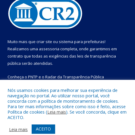
Muito mais que
criar site
ou
sistema para prefeituras
!
Realizamos uma
assessoria
completa, onde garantimos em
contrato que todas as exigências das
leis de transparência
pública
serão atendidas.
Conheça o
PNTP
e o
Radar da Transparência Pública
Nós usamos cookies para melhorar sua experiência de
navegação no portal. Ao utilizar nosso portal, você
concorda com a política de monitoramento de cookies.
Para ter mais informações sobre como isso é feito, acesse
Todos os direitos reservados a Prefeitura Municipal de Bom
Política de cookies (
Leia mais
). Se você concorda, clique em
Jesus do Tocantins.
ACEITO.
Mapa do Site
Acessar Área Administrativa
ACEITO
Leia mais
Acessar Webmail