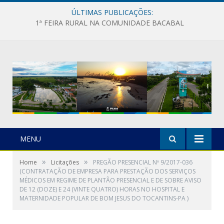
ÚLTIMAS PUBLICAÇÕES:
1ª FEIRA RURAL NA COMUNIDADE BACABAL
MENU
»
»
Home
Licitações
PREGÃO PRESENCIAL Nº 9/2017-036
(CONTRATAÇÃO DE EMPRESA PARA PRESTAÇÃO DOS SERVIÇOS
MÉDICOS EM REGIME DE PLANTÃO PRESENCIAL E DE SOBRE AVISO
DE 12 (DOZE) E 24 (VINTE QUATRO) HORAS NO HOSPITAL E
MATERNIDADE POPULAR DE BOM JESUS DO TOCANTINS-PA )