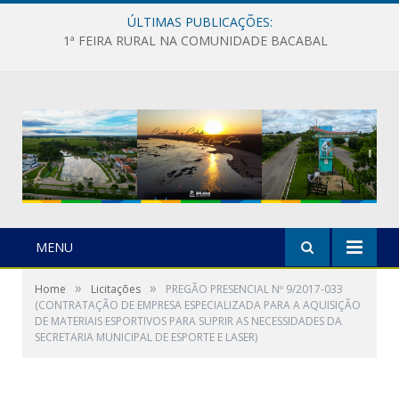
ÚLTIMAS PUBLICAÇÕES:
1ª FEIRA RURAL NA COMUNIDADE BACABAL
MENU
»
»
Home
Licitações
PREGÃO PRESENCIAL Nº 9/2017-033
(CONTRATAÇÃO DE EMPRESA ESPECIALIZADA PARA A AQUISIÇÃO
DE MATERIAIS ESPORTIVOS PARA SUPRIR AS NECESSIDADES DA
SECRETARIA MUNICIPAL DE ESPORTE E LASER)