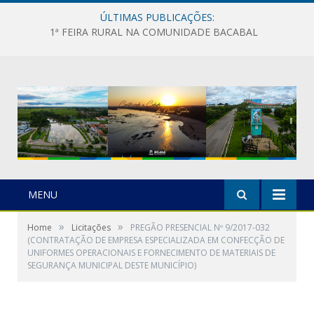
ÚLTIMAS PUBLICAÇÕES:
1ª FEIRA RURAL NA COMUNIDADE BACABAL
MENU
»
»
Home
Licitações
PREGÃO PRESENCIAL Nº 9/2017-032
(CONTRATAÇÃO DE EMPRESA ESPECIALIZADA EM CONFECÇÃO DE
UNIFORMES OPERACIONAIS E FORNECIMENTO DE MATERIAIS DE
SEGURANÇA MUNICIPAL DESTE MUNICÍPIO)