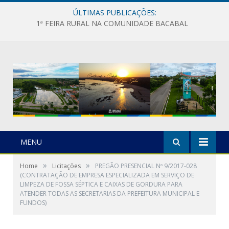
ÚLTIMAS PUBLICAÇÕES:
1ª FEIRA RURAL NA COMUNIDADE BACABAL
MENU
»
»
Home
Licitações
PREGÃO PRESENCIAL Nº 9/2017-028
(CONTRATAÇÃO DE EMPRESA ESPECIALIZADA EM SERVIÇO DE
LIMPEZA DE FOSSA SÉPTICA E CAIXAS DE GORDURA PARA
ATENDER TODAS AS SECRETARIAS DA PREFEITURA MUNICIPAL E
FUNDOS)