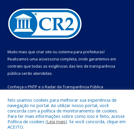
Muito mais que
criar site
ou
sistema para prefeituras
!
Realizamos uma
assessoria
completa, onde garantimos em
contrato que todas as exigências das
leis de transparência
pública
serão atendidas.
Conheça o
PNTP
e o
Radar da Transparência Pública
Nós usamos cookies para melhorar sua experiência de
navegação no portal. Ao utilizar nosso portal, você
concorda com a política de monitoramento de cookies.
Para ter mais informações sobre como isso é feito, acesse
Todos os direitos reservados a Prefeitura Municipal de Bom
Política de cookies (
Leia mais
). Se você concorda, clique em
Jesus do Tocantins.
ACEITO.