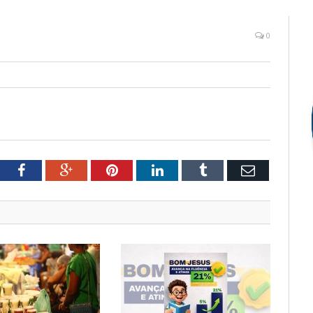
0
tter
Facebook
Google+
Pinterest
LinkedIn
Tumblr
Email