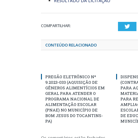
RESULTADO DA LICITAÇÃO
COMPARTILHAR:
Twi
CONTEÚDO RELACIONADO
PREGÃO ELETRÔNICO Nº
DISPENS
9.2023-033 (AQUISIÇÃO DE
(CONTR
GÊNEROS ALIMENTÍCIOS EM
PARA AQ
GERAL PARA ATENDER O
MATERIA
PROGRAMA NACIONAL DE
PARA R
ALIMENTAÇÃO ESCOLAR
AMPLIA
(PNAE) NO MUNICÍPIO DE
ESCOLA
BOM JESUS DO TOCANTINS-
DE EDU
PA)
MUNICÍP
Os comentários estão fechados.