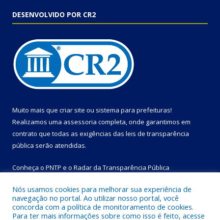
DESENVOLVIDO POR CR2
Muito mais que
criar site
ou
sistema para prefeituras
!
Realizamos uma
assessoria
completa, onde garantimos em
contrato que todas as exigências das
leis de transparência
pública
serão atendidas.
Conheça o
PNTP
e o
Radar da Transparência Pública
Nós usamos cookies para melhorar sua experiência de
navegação no portal. Ao utilizar nosso portal, você
concorda com a política de monitoramento de cookies.
Para ter mais informações sobre como isso é feito, acesse
Todos os direitos reservados a Prefeitura Municipal de Bom