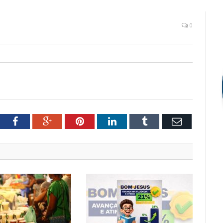
0
tter
Facebook
Google+
Pinterest
LinkedIn
Tumblr
Email