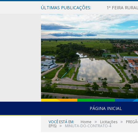
ÚLTIMAS PUBLICAÇÕES:
1ª FEIRA RUR
PÁGINA INICIAL
»
»
VOCÊ ESTÁ EM:
Home
Licitações
PREGÃ
»
EPIS)
MINUTA-DO-CONTRATO-4