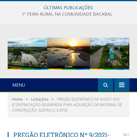
ÚLTIMAS PUBLICAÇÕES:
1ª FEIRA RURAL NA COMUNIDADE BACABAL
MENU
»
»
Home
Licitações
PREGÃO ELETRÔNICO Nº 9/2021-015
(CONTRATAÇÃO DE EMPRESA PARA AQUISIÇÃO DE MATERIAL DE
CONSTRUÇÃO, ELÉTRICO, E EPIS)
PREGÃO ELETRÔNICO Nº 9/2021-
0