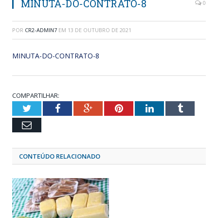
MINUTA-DO-CONTRATO-8
0
POR
CR2-ADMIN7
EM
13 DE OUTUBRO DE 2021
MINUTA-DO-CONTRATO-8
COMPARTILHAR:
Twitter
Facebook
Google+
Pinterest
LinkedIn
Tumblr
Email
CONTEÚDO RELACIONADO