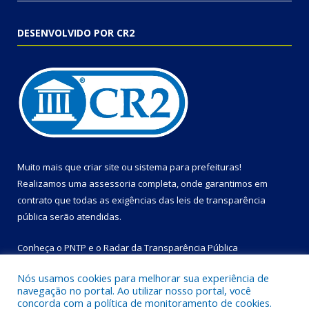
DESENVOLVIDO POR CR2
Muito mais que
criar site
ou
sistema para prefeituras
!
Realizamos uma
assessoria
completa, onde garantimos em
contrato que todas as exigências das
leis de transparência
pública
serão atendidas.
Conheça o
PNTP
e o
Radar da Transparência Pública
Nós usamos cookies para melhorar sua experiência de
navegação no portal. Ao utilizar nosso portal, você
concorda com a política de monitoramento de cookies.