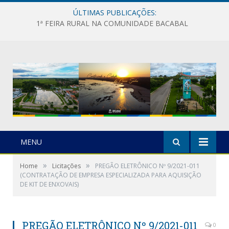
ÚLTIMAS PUBLICAÇÕES:
1ª FEIRA RURAL NA COMUNIDADE BACABAL
MENU
»
»
Home
Licitações
PREGÃO ELETRÔNICO Nº 9/2021-011
(CONTRATAÇÃO DE EMPRESA ESPECIALIZADA PARA AQUISIÇÃO
DE KIT DE ENXOVAIS)
PREGÃO ELETRÔNICO Nº 9/2021-011
0