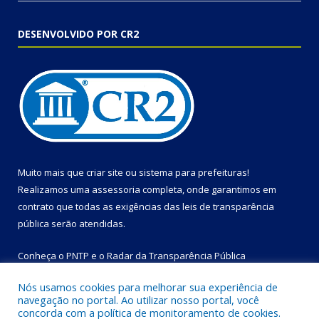
DESENVOLVIDO POR CR2
Muito mais que
criar site
ou
sistema para prefeituras
!
Realizamos uma
assessoria
completa, onde garantimos em
contrato que todas as exigências das
leis de transparência
pública
serão atendidas.
Conheça o
PNTP
e o
Radar da Transparência Pública
Nós usamos cookies para melhorar sua experiência de
navegação no portal. Ao utilizar nosso portal, você
concorda com a política de monitoramento de cookies.