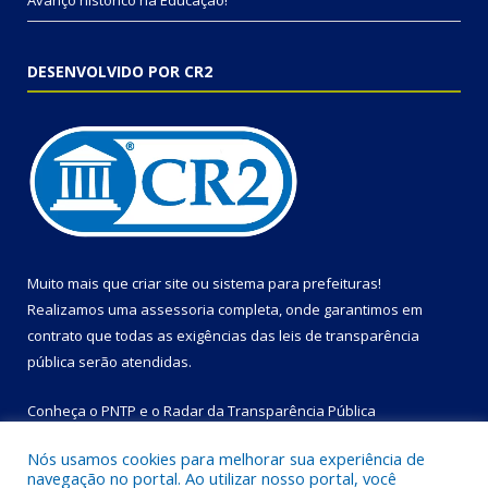
Avanço histórico na Educação!
DESENVOLVIDO POR CR2
Muito mais que
criar site
ou
sistema para prefeituras
!
Realizamos uma
assessoria
completa, onde garantimos em
contrato que todas as exigências das
leis de transparência
pública
serão atendidas.
Conheça o
PNTP
e o
Radar da Transparência Pública
Nós usamos cookies para melhorar sua experiência de
navegação no portal. Ao utilizar nosso portal, você