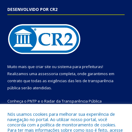
DESENVOLVIDO POR CR2
Muito mais que
criar site
ou
sistema para prefeituras
!
Realizamos uma
assessoria
completa, onde garantimos em
contrato que todas as exigências das
leis de transparência
pública
serão atendidas.
Conheça o
PNTP
e o
Radar da Transparência Pública
Nós usamos cookies para melhorar sua experiência de
navegação no portal. Ao utilizar nosso portal, você
concorda com a política de monitoramento de cookies.
Para ter mais informações sobre como isso é feito, acesse
Todos os direitos reservados a Prefeitura Municipal de Bom