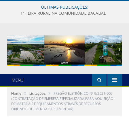
ÚLTIMAS PUBLICAÇÕES:
1ª FEIRA RURAL NA COMUNIDADE BACABAL
MENU
»
»
Home
Licitações
PREGÃO ELETRÔNICO Nº 9/2021-005
(CONTRATAÇÃO DE EMPRESA ESPECIALIZADA PARA AQUISIÇÃO
DE MATERIAIS E EQUIPAMENTOS ATRAVÉS DE RECURSOS
ORIUNDO DE EMENDA PARLAMENTAR)