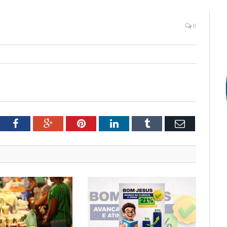
0
tter
Facebook
Google+
Pinterest
LinkedIn
Tumblr
Email