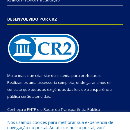
Avanço histórico na Educação!
DESENVOLVIDO POR CR2
Muito mais que
criar site
ou
sistema para prefeituras
!
Realizamos uma
assessoria
completa, onde garantimos em
contrato que todas as exigências das
leis de transparência
pública
serão atendidas.
Conheça o
PNTP
e o
Radar da Transparência Pública
Nós usamos cookies para melhorar sua experiência de
navegação no portal. Ao utilizar nosso portal, você