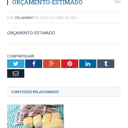
ORÇAMENTO-ESTIMADO
0
POR
CR2-ADMIN7
EM
13 DE OUTUBRO DE 2021
ORÇAMENTO-ESTIMADO
COMPARTILHAR:
Twitter
Facebook
Google+
Pinterest
LinkedIn
Tumblr
Email
CONTEÚDO RELACIONADO