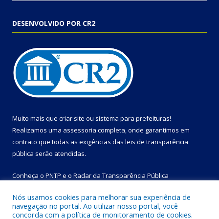
DESENVOLVIDO POR CR2
Muito mais que
criar site
ou
sistema para prefeituras
!
Realizamos uma
assessoria
completa, onde garantimos em
contrato que todas as exigências das
leis de transparência
pública
serão atendidas.
Conheça o
PNTP
e o
Radar da Transparência Pública
Nós usamos cookies para melhorar sua experiência de
navegação no portal. Ao utilizar nosso portal, você
concorda com a política de monitoramento de cookies.