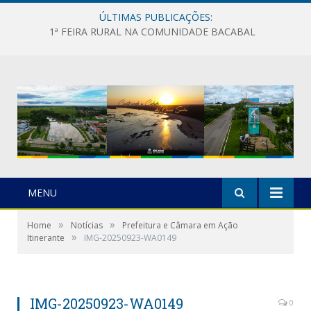
ÚLTIMAS PUBLICAÇÕES:
1ª FEIRA RURAL NA COMUNIDADE BACABAL
MENU
»
»
Home
Notícias
Prefeitura e Câmara em Ação
»
Itinerante
IMG-20250923-WA0149
IMG-20250923-WA0149
0