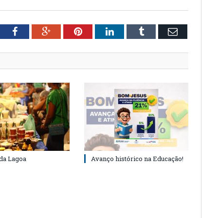
tter
Facebook
Google+
Pinterest
LinkedIn
Tumblr
Email
 da Lagoa
Avanço histórico na Educação!