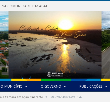
AL NA COMUNIDADE BACABAL
O MUNICÍPIO
O GOVERNO
PUBLICAÇÕES
»
ra e Câmara em Ação Itinerante
IMG-20250923-WA0147