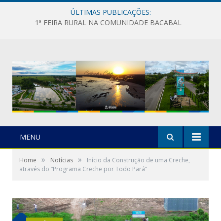
ÚLTIMAS PUBLICAÇÕES:
1ª FEIRA RURAL NA COMUNIDADE BACABAL
MENU
»
»
Home
Notícias
Início da Construção de uma Creche,
através do “Programa Creche por Todo Pará”