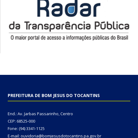
PREFEITURA DE BOM JESUS DO TOCANTINS
End.: Av. Jarbas Passarinho, Centro
CEP: 68525-000
Fone: (94) 3341-1125
E-mail: ouvidoria@bomjesusdotocantins.pa.gov.br