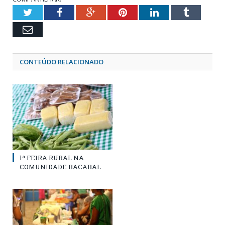
Twitter
Facebook
Google+
Pinterest
LinkedIn
Tumblr
Email
CONTEÚDO RELACIONADO
1ª FEIRA RURAL NA
COMUNIDADE BACABAL