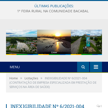
ÚLTIMAS PUBLICAÇÕES:
1ª FEIRA RURAL NA COMUNIDADE BACABAL
MENU
»
»
Home
Licitações
INEXIGIBILIDADE Nº 6/2021-004
(CONTRATAÇÃO DE EMPRESA ESPECIALIZADA EM PRESTAÇÃO DE
SERVIÇOS NA ÁREA DE SAÚDE)
INEXIGIBILIDADE Nº 6/2021-004
0