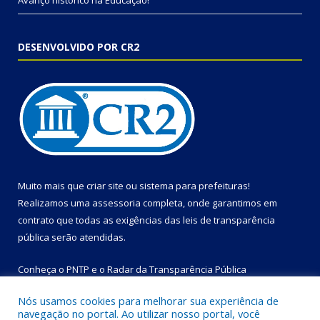
Avanço histórico na Educação!
DESENVOLVIDO POR CR2
Muito mais que
criar site
ou
sistema para prefeituras
!
Realizamos uma
assessoria
completa, onde garantimos em
contrato que todas as exigências das
leis de transparência
pública
serão atendidas.
Conheça o
PNTP
e o
Radar da Transparência Pública
Nós usamos cookies para melhorar sua experiência de
navegação no portal. Ao utilizar nosso portal, você