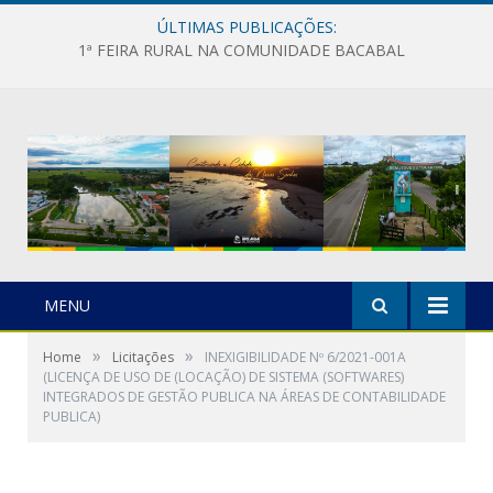
ÚLTIMAS PUBLICAÇÕES:
1ª FEIRA RURAL NA COMUNIDADE BACABAL
MENU
»
»
Home
Licitações
INEXIGIBILIDADE Nº 6/2021-001A
(LICENÇA DE USO DE (LOCAÇÃO) DE SISTEMA (SOFTWARES)
INTEGRADOS DE GESTÃO PUBLICA NA ÁREAS DE CONTABILIDADE
PUBLICA)