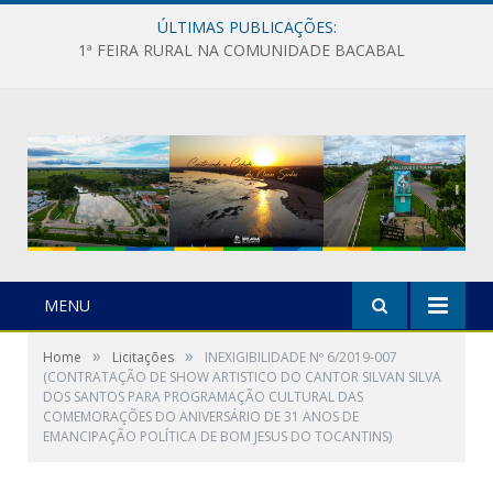
ÚLTIMAS PUBLICAÇÕES:
1ª FEIRA RURAL NA COMUNIDADE BACABAL
MENU
»
»
Home
Licitações
INEXIGIBILIDADE Nº 6/2019-007
(CONTRATAÇÃO DE SHOW ARTISTICO DO CANTOR SILVAN SILVA
DOS SANTOS PARA PROGRAMAÇÃO CULTURAL DAS
COMEMORAÇÕES DO ANIVERSÁRIO DE 31 ANOS DE
EMANCIPAÇÃO POLÍTICA DE BOM JESUS DO TOCANTINS)