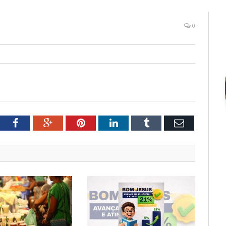
0
tter
Facebook
Google+
Pinterest
LinkedIn
Tumblr
Email