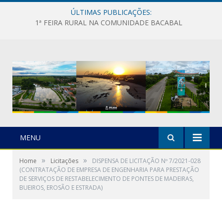
ÚLTIMAS PUBLICAÇÕES:
1ª FEIRA RURAL NA COMUNIDADE BACABAL
MENU
»
»
Home
Licitações
DISPENSA DE LICITAÇÃO Nº 7/2021-028
(CONTRATAÇÃO DE EMPRESA DE ENGENHARIA PARA PRESTAÇÃO
DE SERVIÇOS DE RESTABELECIMENTO DE PONTES DE MADEIRAS,
BUEIROS, EROSÃO E ESTRADA)