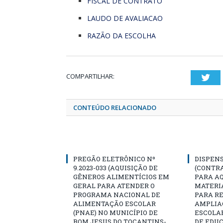
FISCAL DE CONTRATO
LAUDO DE AVALIACAO
RAZÃO DA ESCOLHA
COMPARTILHAR:
Twi
CONTEÚDO RELACIONADO
PREGÃO ELETRÔNICO Nº
DISPENS
9.2023-033 (AQUISIÇÃO DE
(CONTR
GÊNEROS ALIMENTÍCIOS EM
PARA AQ
GERAL PARA ATENDER O
MATERIA
PROGRAMA NACIONAL DE
PARA R
ALIMENTAÇÃO ESCOLAR
AMPLIA
(PNAE) NO MUNICÍPIO DE
ESCOLA
BOM JESUS DO TOCANTINS-
DE EDU