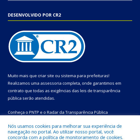
DESENVOLVIDO POR CR2
Muito mais que
criar site
ou
sistema para prefeituras
!
Realizamos uma
assessoria
completa, onde garantimos em
contrato que todas as exigências das
leis de transparência
pública
serão atendidas.
Conheça o
PNTP
e o
Radar da Transparência Pública
Nós usamos cookies para melhorar sua experiência de
navegação no portal. Ao utilizar nosso portal, você
concorda com a política de monitoramento de cookies.