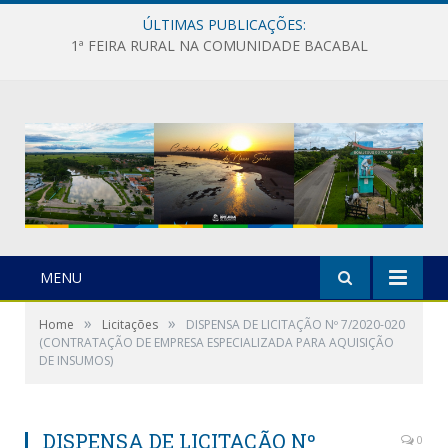
ÚLTIMAS PUBLICAÇÕES:
1ª FEIRA RURAL NA COMUNIDADE BACABAL
MENU
»
»
Home
Licitações
DISPENSA DE LICITAÇÃO Nº 7/2020-020
(CONTRATAÇÃO DE EMPRESA ESPECIALIZADA PARA AQUISIÇÃO
DE INSUMOS)
DISPENSA DE LICITAÇÃO Nº
0