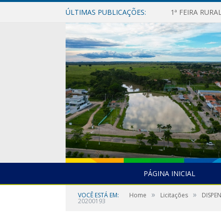
ÚLTIMAS PUBLICAÇÕES:
1ª FEIRA RUR
PÁGINA INICIAL
»
»
VOCÊ ESTÁ EM:
Home
Licitações
DISPE
20200193