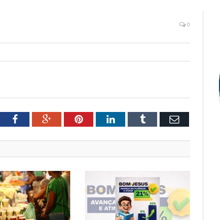
0
tter
Facebook
Google+
Pinterest
LinkedIn
Tumblr
Email