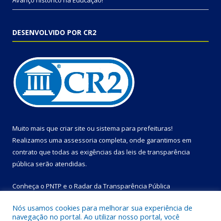
Avanço histórico na Educação!
DESENVOLVIDO POR CR2
Muito mais que
criar site
ou
sistema para prefeituras
!
Realizamos uma
assessoria
completa, onde garantimos em
contrato que todas as exigências das
leis de transparência
pública
serão atendidas.
Conheça o
PNTP
e o
Radar da Transparência Pública
Nós usamos cookies para melhorar sua experiência de
navegação no portal. Ao utilizar nosso portal, você