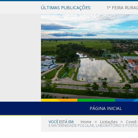
ÚLTIMAS PUBLICAÇÕES:
1ª FEIRA RUR
PÁGINA INICIAL
»
»
VOCÊ ESTÁ EM:
Home
Licitações
Covid-
E MATERNIDADE POLULAR, LABORATÓRIO E POSTOS