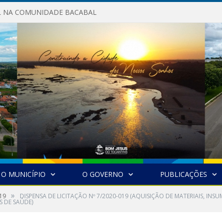
AL NA COMUNIDADE BACABAL
O MUNICÍPIO
O GOVERNO
PUBLICAÇÕES
»
19
DISPENSA DE LICITAÇÃO Nº 7/2020-019 (AQUISIÇÃO DE MATERIAIS, INS
 DE SAÚDE)