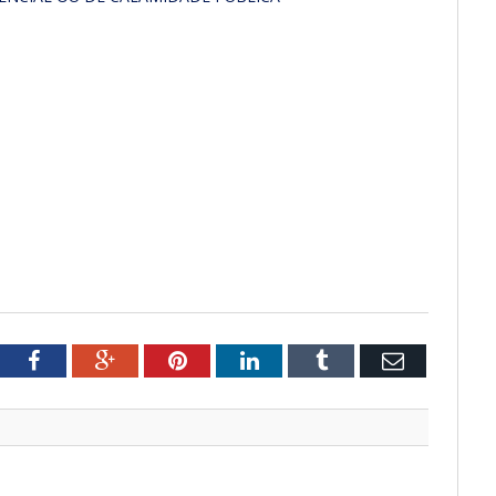
tter
Facebook
Google+
Pinterest
LinkedIn
Tumblr
Email