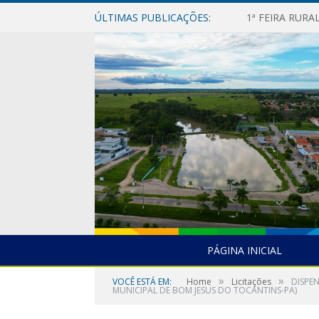
ÚLTIMAS PUBLICAÇÕES:
1ª FEIRA RUR
PÁGINA INICIAL
»
»
VOCÊ ESTÁ EM:
Home
Licitações
DISPE
MUNICIPAL DE BOM JESUS DO TOCANTINS-PA)