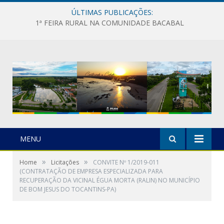
ÚLTIMAS PUBLICAÇÕES:
1ª FEIRA RURAL NA COMUNIDADE BACABAL
MENU
»
»
Home
Licitações
CONVITE Nº 1/2019-011
(CONTRATAÇÃO DE EMPRESA ESPECIALIZADA PARA
RECUPERAÇÃO DA VICINAL ÉGUA MORTA (RALIN) NO MUNICÍPIO
DE BOM JESUS DO TOCANTINS-PA)