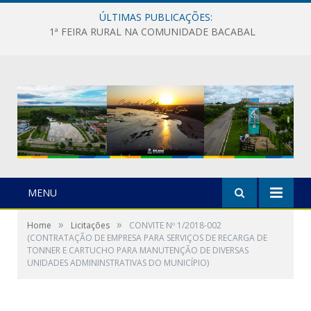
ÚLTIMAS PUBLICAÇÕES:
1ª FEIRA RURAL NA COMUNIDADE BACABAL
MENU
»
»
Home
Licitações
CONVITE Nº 1/2018-002
(CONTRATAÇÃO DE EMPRESA PARA SERVIÇOS DE RECARGA DE
TONNER E CARTUCHO PARA MANUTENÇÃO DE DIVERSAS
UNIDADES ADMININSTRATIVAS DO MUNICÍPIO)