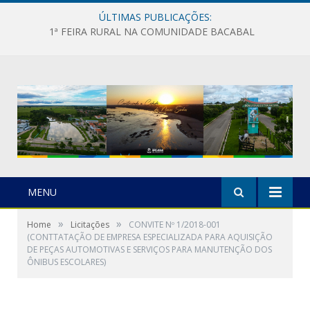
ÚLTIMAS PUBLICAÇÕES:
1ª FEIRA RURAL NA COMUNIDADE BACABAL
MENU
»
»
Home
Licitações
CONVITE Nº 1/2018-001
(CONTTATAÇÃO DE EMPRESA ESPECIALIZADA PARA AQUISIÇÃO
DE PEÇAS AUTOMOTIVAS E SERVIÇOS PARA MANUTENÇÃO DOS
ÔNIBUS ESCOLARES)