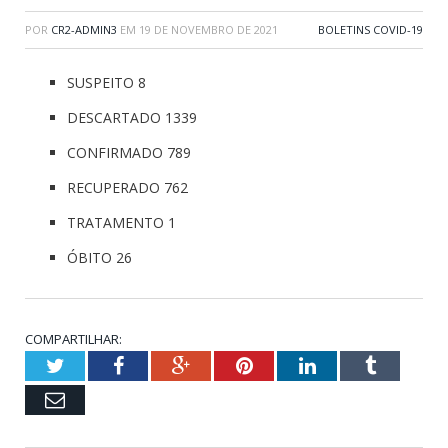
POR
CR2-ADMIN3
EM
19 DE NOVEMBRO DE 2021
BOLETINS COVID-19
SUSPEITO 8
DESCARTADO 1339
CONFIRMADO 789
RECUPERADO 762
TRATAMENTO 1
ÓBITO 26
COMPARTILHAR:
Twitter
Facebook
Google+
Pinterest
LinkedIn
Tumblr
Email