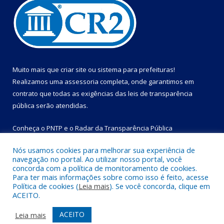
Muito mais que
criar site
ou
sistema para prefeituras
!
Realizamos uma
assessoria
completa, onde garantimos em
contrato que todas as exigências das
leis de transparência
pública
serão atendidas.
Conheça o
PNTP
e o
Radar da Transparência Pública
Nós usamos cookies para melhorar sua experiência de
navegação no portal. Ao utilizar nosso portal, você
concorda com a política de monitoramento de cookies.
Para ter mais informações sobre como isso é feito, acesse
Todos os direitos reservados a Prefeitura Municipal de Bom
Política de cookies (
Leia mais
). Se você concorda, clique em
Jesus do Tocantins.
ACEITO.
Mapa do Site
Acessar Área Administrativa
ACEITO
Leia mais
Acessar Webmail